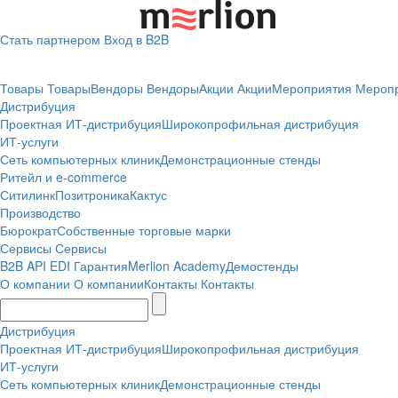
Стать партнером
Вход в B2B
Товары
Товары
Вендоры
Вендоры
Акции
Акции
Мероприятия
Мероп
Дистрибуция
Проектная
ИТ-дистрибуция
Широкопрофильная дистрибуция
ИТ-услуги
Сеть компьютерных клиник
Демонстрационные стенды
Ритейл и e-commerce
Ситилинк
Позитроника
Кактус
Производство
Бюрократ
Собственные торговые марки
Сервисы
Сервисы
B2B
API
EDI
Гарантия
Merlion Academy
Демостенды
О компании
О компании
Контакты
Контакты
Дистрибуция
Проектная
ИТ-дистрибуция
Широкопрофильная дистрибуция
ИТ-услуги
Сеть компьютерных клиник
Демонстрационные стенды