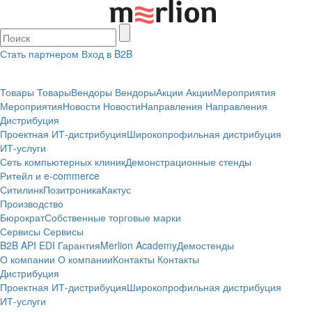
Стать партнером
Вход в B2B
Товары
Товары
Вендоры
Вендоры
Акции
Акции
Мероприятия
Мероприятия
Новости
Новости
Направления
Направления
Дистрибуция
Проектная
ИТ-дистрибуция
Широкопрофильная дистрибуция
ИТ-услуги
Сеть компьютерных клиник
Демонстрационные стенды
Ритейл и e-commerce
Ситилинк
Позитроника
Кактус
Производство
Бюрократ
Собственные торговые марки
Сервисы
Сервисы
B2B
API
EDI
Гарантия
Merlion Academy
Демостенды
О компании
О компании
Контакты
Контакты
Дистрибуция
Проектная
ИТ-дистрибуция
Широкопрофильная дистрибуция
ИТ-услуги