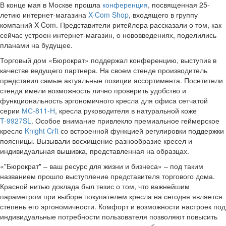
В конце мая в Москве прошла
конференция
, посвященная 25-
летию интернет-магазина
X-Com Shop
, входящего в группу
компаний X-Com. Представители ритейлера рассказали о том, как
сейчас устроен интернет-магазин, о нововведениях, поделились
планами на будущее.
Торговый дом «Бюрократ» поддержал конференцию, выступив в
качестве ведущего партнера. На своем стенде производитель
представил самые актуальные позиции ассортимента. Посетители
стенда имели возможность лично проверить удобство и
функциональность эргономичного кресла для офиса сетчатой
серии
МС-811-Н
, кресла руководителя в натуральной коже
T-9927SL
.
Особое внимание привлекло премиальное геймерское
кресло
Knight Crft
со встроенной функцией регулировки поддержки
поясницы. Вызывали восхищение разнообразие кресел и
индивидуальная вышивка, представленная на образцах.
«"Бюрократ" – ваш ресурс для жизни и бизнеса» – под таким
названием прошло выступление представителя торгового дома.
Красной нитью доклада был тезис о том, что важнейшим
параметром при выборе покупателем кресла на сегодня является
степень его эргономичности. Комфорт и возможности настроек под
индивидуальные потребности пользователя позволяют повысить