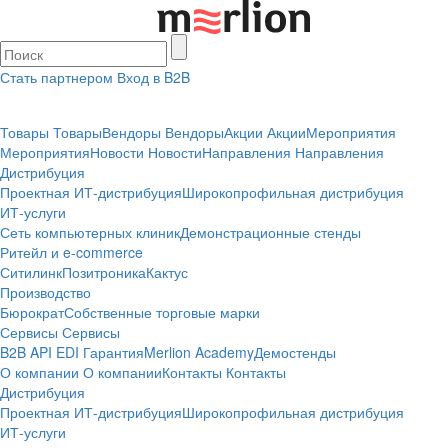
Стать партнером
Вход в B2B
Товары
Товары
Вендоры
Вендоры
Акции
Акции
Мероприятия
Мероприятия
Новости
Новости
Направления
Направления
Дистрибуция
Проектная
ИТ-дистрибуция
Широкопрофильная дистрибуция
ИТ-услуги
Сеть компьютерных клиник
Демонстрационные стенды
Ритейл и e-commerce
Ситилинк
Позитроника
Кактус
Производство
Бюрократ
Собственные торговые марки
Сервисы
Сервисы
B2B
API
EDI
Гарантия
Merlion Academy
Демостенды
О компании
О компании
Контакты
Контакты
Дистрибуция
Проектная
ИТ-дистрибуция
Широкопрофильная дистрибуция
ИТ-услуги