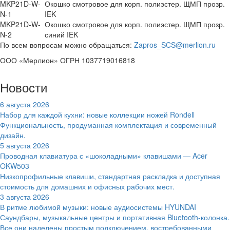
MKP21D-W-
Окошко смотровое для корп. полиэстер. ЩМП прозр.
N-1
IEK
MKP21D-W-
Окошко смотровое для корп. полиэстер. ЩМП прозр.
N-2
синий IEK
По всем вопросам можно обращаться:
Zapros_SCS@merlion.ru
ООО «Мерлион» ОГРН 1037719016818
Новости
6 августа 2026
Набор для каждой кухни: новые коллекции ножей Rondell
Функциональность, продуманная комплектация и современный
дизайн.
5 августа 2026
Проводная клавиатура с «шоколадными» клавишами — Acer
OKW503
Низкопрофильные клавиши, стандартная раскладка и доступная
стоимость для домашних и офисных рабочих мест.
3 августа 2026
В ритме любимой музыки: новые аудиосистемы HYUNDAI
Саундбары, музыкальные центры и портативная Bluetooth-колонка.
Все они наделены простым подключением, востребованными