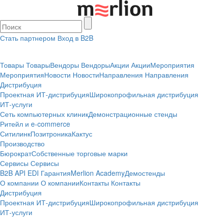
Стать партнером
Вход в B2B
Товары
Товары
Вендоры
Вендоры
Акции
Акции
Мероприятия
Мероприятия
Новости
Новости
Направления
Направления
Дистрибуция
Проектная
ИТ-дистрибуция
Широкопрофильная дистрибуция
ИТ-услуги
Сеть компьютерных клиник
Демонстрационные стенды
Ритейл и e-commerce
Ситилинк
Позитроника
Кактус
Производство
Бюрократ
Собственные торговые марки
Сервисы
Сервисы
B2B
API
EDI
Гарантия
Merlion Academy
Демостенды
О компании
О компании
Контакты
Контакты
Дистрибуция
Проектная
ИТ-дистрибуция
Широкопрофильная дистрибуция
ИТ-услуги