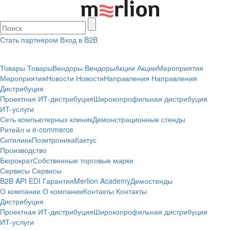
Стать партнером
Вход в B2B
Товары
Товары
Вендоры
Вендоры
Акции
Акции
Мероприятия
Мероприятия
Новости
Новости
Направления
Направления
Дистрибуция
Проектная
ИТ-дистрибуция
Широкопрофильная дистрибуция
ИТ-услуги
Сеть компьютерных клиник
Демонстрационные стенды
Ритейл и e-commerce
Ситилинк
Позитроника
Кактус
Производство
Бюрократ
Собственные торговые марки
Сервисы
Сервисы
B2B
API
EDI
Гарантия
Merlion Academy
Демостенды
О компании
О компании
Контакты
Контакты
Дистрибуция
Проектная
ИТ-дистрибуция
Широкопрофильная дистрибуция
ИТ-услуги