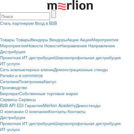
Стать партнером
Вход в B2B
Товары
Товары
Вендоры
Вендоры
Акции
Акции
Мероприятия
Мероприятия
Новости
Новости
Направления
Направления
Дистрибуция
Проектная
ИТ-дистрибуция
Широкопрофильная дистрибуция
ИТ-услуги
Сеть компьютерных клиник
Демонстрационные стенды
Ритейл и e-commerce
Ситилинк
Позитроника
Кактус
Производство
Бюрократ
Собственные торговые марки
Сервисы
Сервисы
B2B
API
EDI
Гарантия
Merlion Academy
Демостенды
О компании
О компании
Контакты
Контакты
Дистрибуция
Проектная
ИТ-дистрибуция
Широкопрофильная дистрибуция
ИТ-услуги