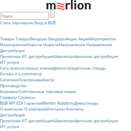
Стать партнером
Вход в B2B
Товары
Товары
Вендоры
Вендоры
Акции
Акции
Мероприятия
Мероприятия
Новости
Новости
Направления
Направления
Дистрибуция
Проектная
ИТ-дистрибуция
Широкопрофильная дистрибуция
ИТ-услуги
Сеть компьютерных клиник
Демонстрационные стенды
Ритейл и e-commerce
Ситилинк
Позитроника
Кактус
Производство
Бюрократ
Собственные торговые марки
Сервисы
Сервисы
B2B
API
EDI
Гарантия
Merlion Academy
Демостенды
О компании
О компании
Контакты
Контакты
Дистрибуция
Проектная
ИТ-дистрибуция
Широкопрофильная дистрибуция
ИТ-услуги