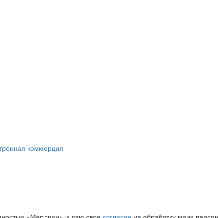
ктронная коммерция
нностью «Мерлион» и даю свое
согласие
на обработку моих персо