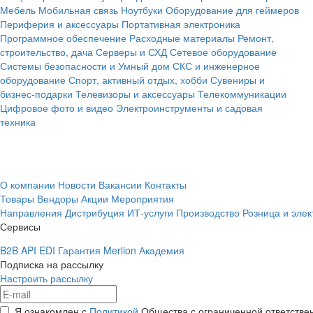
Мебель
Мобильная связь
Ноутбуки
Оборудование для геймеров
Периферия и аксессуары
Портативная электроника
Программное обеспечение
Расходные материалы
Ремонт,
строительство, дача
Серверы и СХД
Сетевое оборудование
Системы безопасности и Умный дом
СКС и инженерное
оборудование
Спорт, активный отдых, хобби
Сувениры и
бизнес-подарки
Телевизоры и аксессуары
Телекоммуникации
Цифровое фото и видео
Электроинструменты и садовая
техника
О компании
Новости
Вакансии
Контакты
Товары
Вендоры
Акции
Мероприятия
Направления
Дистрибуция
ИТ-услуги
Производство
Розница и эле
Сервисы
B2B
API
EDI
Гарантия
Merlion Академия
Подписка на рассылку
Настроить рассылку
Я ознакомлен с
Политикой
Общества с ограниченной ответстве