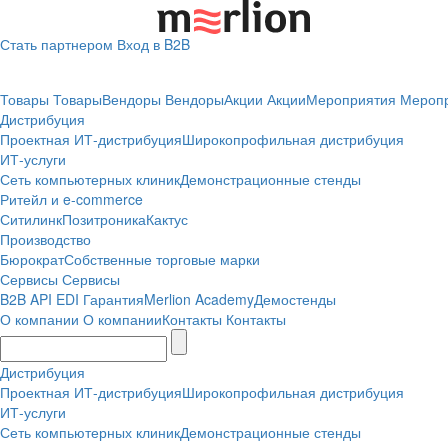
Стать партнером
Вход в B2B
Товары
Товары
Вендоры
Вендоры
Акции
Акции
Мероприятия
Мероп
Дистрибуция
Проектная
ИТ-дистрибуция
Широкопрофильная дистрибуция
ИТ-услуги
Сеть компьютерных клиник
Демонстрационные стенды
Ритейл и e-commerce
Ситилинк
Позитроника
Кактус
Производство
Бюрократ
Собственные торговые марки
Сервисы
Сервисы
B2B
API
EDI
Гарантия
Merlion Academy
Демостенды
О компании
О компании
Контакты
Контакты
Дистрибуция
Проектная
ИТ-дистрибуция
Широкопрофильная дистрибуция
ИТ-услуги
Сеть компьютерных клиник
Демонстрационные стенды