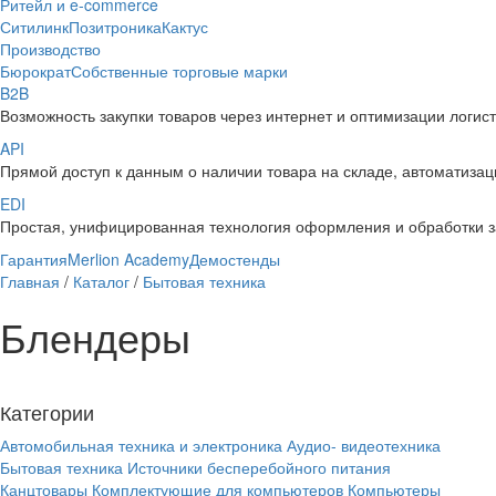
Ритейл и e-commerce
Ситилинк
Позитроника
Кактус
Производство
Бюрократ
Собственные торговые марки
B2B
Возможность закупки товаров через интернет и оптимизации логис
API
Прямой доступ к данным о наличии товара на складе, автоматизаци
EDI
Простая, унифицированная технология оформления и обработки з
Гарантия
Merlion Academy
Демостенды
Главная
/
Каталог
/
Бытовая техника
Блендеры
Категории
Автомобильная техника и электроника
Аудио- видеотехника
Бытовая техника
Источники бесперебойного питания
Канцтовары
Комплектующие для компьютеров
Компьютеры