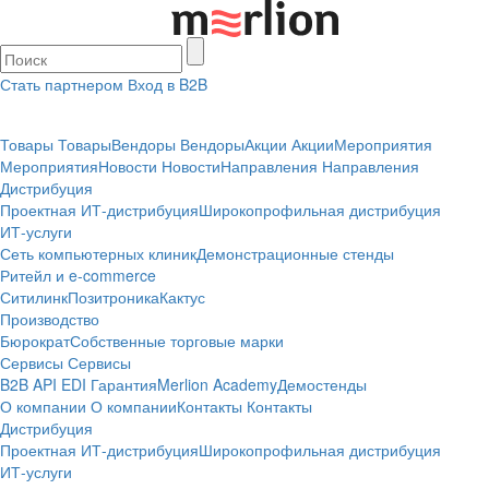
Стать партнером
Вход в B2B
Товары
Товары
Вендоры
Вендоры
Акции
Акции
Мероприятия
Мероприятия
Новости
Новости
Направления
Направления
Дистрибуция
Проектная
ИТ-дистрибуция
Широкопрофильная дистрибуция
ИТ-услуги
Сеть компьютерных клиник
Демонстрационные стенды
Ритейл и e-commerce
Ситилинк
Позитроника
Кактус
Производство
Бюрократ
Собственные торговые марки
Сервисы
Сервисы
B2B
API
EDI
Гарантия
Merlion Academy
Демостенды
О компании
О компании
Контакты
Контакты
Дистрибуция
Проектная
ИТ-дистрибуция
Широкопрофильная дистрибуция
ИТ-услуги