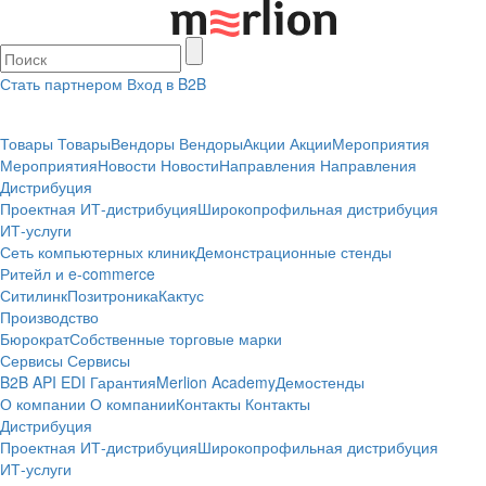
Стать партнером
Вход в B2B
Товары
Товары
Вендоры
Вендоры
Акции
Акции
Мероприятия
Мероприятия
Новости
Новости
Направления
Направления
Дистрибуция
Проектная
ИТ-дистрибуция
Широкопрофильная дистрибуция
ИТ-услуги
Сеть компьютерных клиник
Демонстрационные стенды
Ритейл и e-commerce
Ситилинк
Позитроника
Кактус
Производство
Бюрократ
Собственные торговые марки
Сервисы
Сервисы
B2B
API
EDI
Гарантия
Merlion Academy
Демостенды
О компании
О компании
Контакты
Контакты
Дистрибуция
Проектная
ИТ-дистрибуция
Широкопрофильная дистрибуция
ИТ-услуги