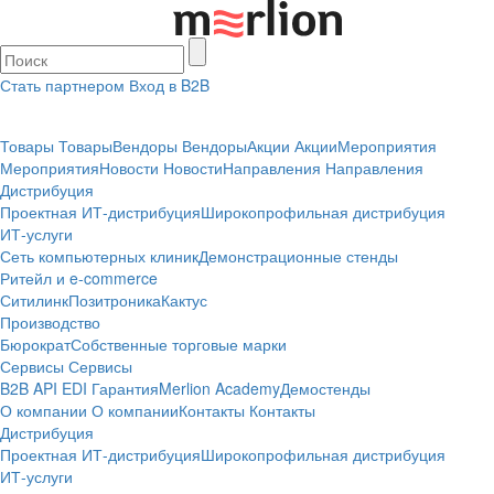
Стать партнером
Вход в B2B
Товары
Товары
Вендоры
Вендоры
Акции
Акции
Мероприятия
Мероприятия
Новости
Новости
Направления
Направления
Дистрибуция
Проектная
ИТ-дистрибуция
Широкопрофильная дистрибуция
ИТ-услуги
Сеть компьютерных клиник
Демонстрационные стенды
Ритейл и e-commerce
Ситилинк
Позитроника
Кактус
Производство
Бюрократ
Собственные торговые марки
Сервисы
Сервисы
B2B
API
EDI
Гарантия
Merlion Academy
Демостенды
О компании
О компании
Контакты
Контакты
Дистрибуция
Проектная
ИТ-дистрибуция
Широкопрофильная дистрибуция
ИТ-услуги