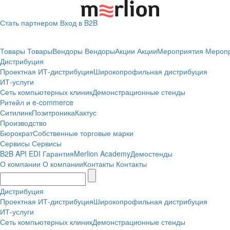
Стать партнером
Вход в B2B
Товары
Товары
Вендоры
Вендоры
Акции
Акции
Мероприятия
Мероп
Дистрибуция
Проектная
ИТ-дистрибуция
Широкопрофильная дистрибуция
ИТ-услуги
Сеть компьютерных клиник
Демонстрационные стенды
Ритейл и e-commerce
Ситилинк
Позитроника
Кактус
Производство
Бюрократ
Собственные торговые марки
Сервисы
Сервисы
B2B
API
EDI
Гарантия
Merlion Academy
Демостенды
О компании
О компании
Контакты
Контакты
Дистрибуция
Проектная
ИТ-дистрибуция
Широкопрофильная дистрибуция
ИТ-услуги
Сеть компьютерных клиник
Демонстрационные стенды