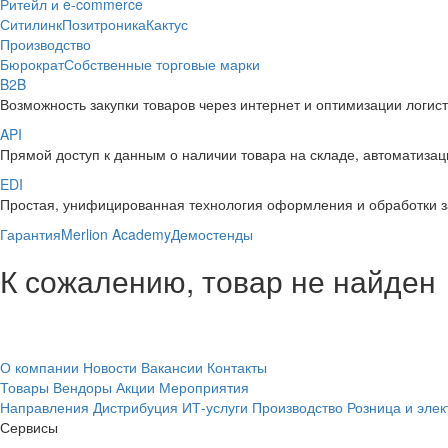
Ритейл и e-commerce
Ситилинк
Позитроника
Кактус
Производство
Бюрократ
Собственные торговые марки
B2B
Возможность закупки товаров через интернет и оптимизации логис
API
Прямой доступ к данным о наличии товара на складе, автоматизаци
EDI
Простая, унифицированная технология оформления и обработки з
Гарантия
Merlion Academy
Демостенды
К сожалению, товар не найден
О компании
Новости
Вакансии
Контакты
Товары
Вендоры
Акции
Мероприятия
Направления
Дистрибуция
ИТ-услуги
Производство
Розница и эле
Сервисы