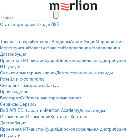
Стать партнером
Вход в B2B
Товары
Товары
Вендоры
Вендоры
Акции
Акции
Мероприятия
Мероприятия
Новости
Новости
Направления
Направления
Дистрибуция
Проектная
ИТ-дистрибуция
Широкопрофильная дистрибуция
ИТ-услуги
Сеть компьютерных клиник
Демонстрационные стенды
Ритейл и e-commerce
Ситилинк
Позитроника
Кактус
Производство
Бюрократ
Собственные торговые марки
Сервисы
Сервисы
B2B
API
EDI
Гарантия
Merlion Academy
Демостенды
О компании
О компании
Контакты
Контакты
Дистрибуция
Проектная
ИТ-дистрибуция
Широкопрофильная дистрибуция
ИТ-услуги