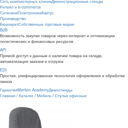
Сеть компьютерных клиник
Демонстрационные стенды
Ритейл и e-commerce
Ситилинк
Позитроника
Кактус
Производство
Бюрократ
Собственные торговые марки
B2B
Возможность закупки товаров через интернет и оптимизации
логистических и финансовых ресурсов
API
Прямой доступ к данным о наличии товара на складе,
автоматизация заказов и отгрузок
EDI
Простая, унифицированная технология оформления и обработки
заказа
Гарантия
Merlion Academy
Демостенды
Главная
/
Каталог
/
Мебель
/
Стулья офисные