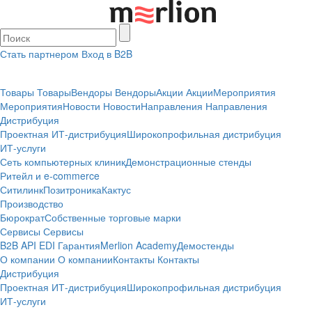
Стать партнером
Вход в B2B
Товары
Товары
Вендоры
Вендоры
Акции
Акции
Мероприятия
Мероприятия
Новости
Новости
Направления
Направления
Дистрибуция
Проектная
ИТ-дистрибуция
Широкопрофильная дистрибуция
ИТ-услуги
Сеть компьютерных клиник
Демонстрационные стенды
Ритейл и e-commerce
Ситилинк
Позитроника
Кактус
Производство
Бюрократ
Собственные торговые марки
Сервисы
Сервисы
B2B
API
EDI
Гарантия
Merlion Academy
Демостенды
О компании
О компании
Контакты
Контакты
Дистрибуция
Проектная
ИТ-дистрибуция
Широкопрофильная дистрибуция
ИТ-услуги