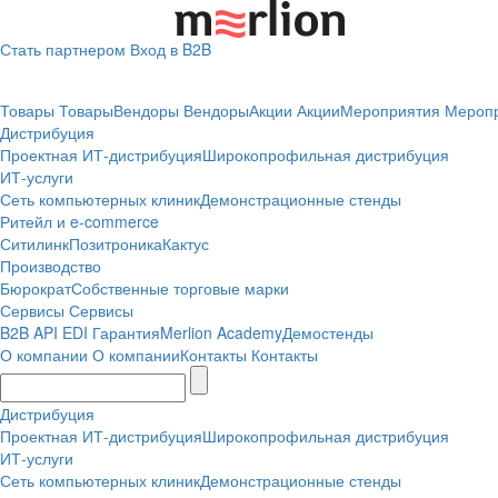
Стать партнером
Вход в B2B
Товары
Товары
Вендоры
Вендоры
Акции
Акции
Мероприятия
Мероп
Дистрибуция
Проектная
ИТ-дистрибуция
Широкопрофильная дистрибуция
ИТ-услуги
Сеть компьютерных клиник
Демонстрационные стенды
Ритейл и e-commerce
Ситилинк
Позитроника
Кактус
Производство
Бюрократ
Собственные торговые марки
Сервисы
Сервисы
B2B
API
EDI
Гарантия
Merlion Academy
Демостенды
О компании
О компании
Контакты
Контакты
Дистрибуция
Проектная
ИТ-дистрибуция
Широкопрофильная дистрибуция
ИТ-услуги
Сеть компьютерных клиник
Демонстрационные стенды