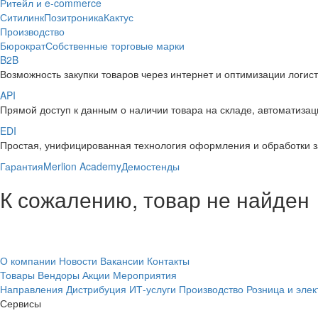
Ритейл и e-commerce
Ситилинк
Позитроника
Кактус
Производство
Бюрократ
Собственные торговые марки
B2B
Возможность закупки товаров через интернет и оптимизации логис
API
Прямой доступ к данным о наличии товара на складе, автоматизаци
EDI
Простая, унифицированная технология оформления и обработки з
Гарантия
Merlion Academy
Демостенды
К сожалению, товар не найден
О компании
Новости
Вакансии
Контакты
Товары
Вендоры
Акции
Мероприятия
Направления
Дистрибуция
ИТ-услуги
Производство
Розница и эле
Сервисы