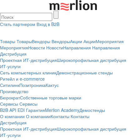
Стать партнером
Вход в B2B
Товары
Товары
Вендоры
Вендоры
Акции
Акции
Мероприятия
Мероприятия
Новости
Новости
Направления
Направления
Дистрибуция
Проектная
ИТ-дистрибуция
Широкопрофильная дистрибуция
ИТ-услуги
Сеть компьютерных клиник
Демонстрационные стенды
Ритейл и e-commerce
Ситилинк
Позитроника
Кактус
Производство
Бюрократ
Собственные торговые марки
Сервисы
Сервисы
B2B
API
EDI
Гарантия
Merlion Academy
Демостенды
О компании
О компании
Контакты
Контакты
Дистрибуция
Проектная
ИТ-дистрибуция
Широкопрофильная дистрибуция
ИТ-услуги