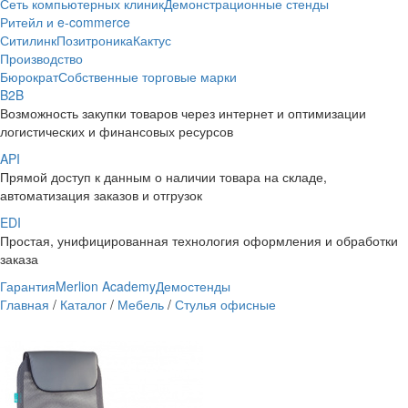
Сеть компьютерных клиник
Демонстрационные стенды
Ритейл и e-commerce
Ситилинк
Позитроника
Кактус
Производство
Бюрократ
Собственные торговые марки
B2B
Возможность закупки товаров через интернет и оптимизации
логистических и финансовых ресурсов
API
Прямой доступ к данным о наличии товара на складе,
автоматизация заказов и отгрузок
EDI
Простая, унифицированная технология оформления и обработки
заказа
Гарантия
Merlion Academy
Демостенды
Главная
/
Каталог
/
Мебель
/
Стулья офисные