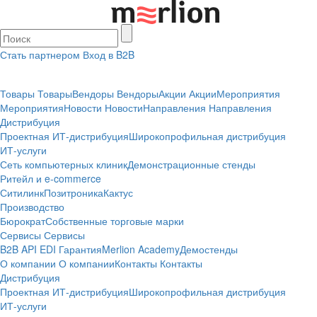
Стать партнером
Вход в B2B
Товары
Товары
Вендоры
Вендоры
Акции
Акции
Мероприятия
Мероприятия
Новости
Новости
Направления
Направления
Дистрибуция
Проектная
ИТ-дистрибуция
Широкопрофильная дистрибуция
ИТ-услуги
Сеть компьютерных клиник
Демонстрационные стенды
Ритейл и e-commerce
Ситилинк
Позитроника
Кактус
Производство
Бюрократ
Собственные торговые марки
Сервисы
Сервисы
B2B
API
EDI
Гарантия
Merlion Academy
Демостенды
О компании
О компании
Контакты
Контакты
Дистрибуция
Проектная
ИТ-дистрибуция
Широкопрофильная дистрибуция
ИТ-услуги