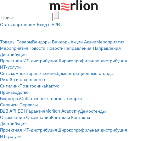
Стать партнером
Вход в B2B
Товары
Товары
Вендоры
Вендоры
Акции
Акции
Мероприятия
Мероприятия
Новости
Новости
Направления
Направления
Дистрибуция
Проектная
ИТ-дистрибуция
Широкопрофильная дистрибуция
ИТ-услуги
Сеть компьютерных клиник
Демонстрационные стенды
Ритейл и e-commerce
Ситилинк
Позитроника
Кактус
Производство
Бюрократ
Собственные торговые марки
Сервисы
Сервисы
B2B
API
EDI
Гарантия
Merlion Academy
Демостенды
О компании
О компании
Контакты
Контакты
Дистрибуция
Проектная
ИТ-дистрибуция
Широкопрофильная дистрибуция
ИТ-услуги