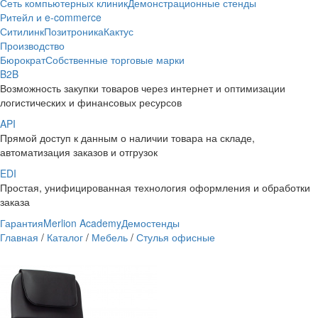
Сеть компьютерных клиник
Демонстрационные стенды
Ритейл и e-commerce
Ситилинк
Позитроника
Кактус
Производство
Бюрократ
Собственные торговые марки
B2B
Возможность закупки товаров через интернет и оптимизации
логистических и финансовых ресурсов
API
Прямой доступ к данным о наличии товара на складе,
автоматизация заказов и отгрузок
EDI
Простая, унифицированная технология оформления и обработки
заказа
Гарантия
Merlion Academy
Демостенды
Главная
/
Каталог
/
Мебель
/
Стулья офисные