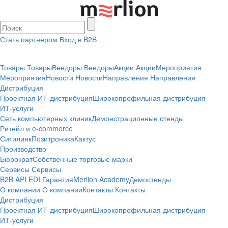
Стать партнером
Вход в B2B
Товары
Товары
Вендоры
Вендоры
Акции
Акции
Мероприятия
Мероприятия
Новости
Новости
Направления
Направления
Дистрибуция
Проектная
ИТ-дистрибуция
Широкопрофильная дистрибуция
ИТ-услуги
Сеть компьютерных клиник
Демонстрационные стенды
Ритейл и e-commerce
Ситилинк
Позитроника
Кактус
Производство
Бюрократ
Собственные торговые марки
Сервисы
Сервисы
B2B
API
EDI
Гарантия
Merlion Academy
Демостенды
О компании
О компании
Контакты
Контакты
Дистрибуция
Проектная
ИТ-дистрибуция
Широкопрофильная дистрибуция
ИТ-услуги