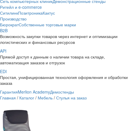
Сеть компьютерных клиник
Демонстрационные стенды
Ритейл и e-commerce
Ситилинк
Позитроника
Кактус
Производство
Бюрократ
Собственные торговые марки
B2B
Возможность закупки товаров через интернет и оптимизации
логистических и финансовых ресурсов
API
Прямой доступ к данным о наличии товара на складе,
автоматизация заказов и отгрузок
EDI
Простая, унифицированная технология оформления и обработки
заказа
Гарантия
Merlion Academy
Демостенды
Главная
/
Каталог
/
Мебель
/
Стулья на заказ