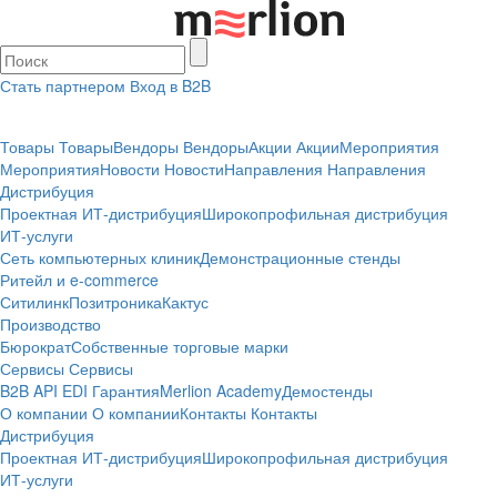
Стать партнером
Вход в B2B
Товары
Товары
Вендоры
Вендоры
Акции
Акции
Мероприятия
Мероприятия
Новости
Новости
Направления
Направления
Дистрибуция
Проектная
ИТ-дистрибуция
Широкопрофильная дистрибуция
ИТ-услуги
Сеть компьютерных клиник
Демонстрационные стенды
Ритейл и e-commerce
Ситилинк
Позитроника
Кактус
Производство
Бюрократ
Собственные торговые марки
Сервисы
Сервисы
B2B
API
EDI
Гарантия
Merlion Academy
Демостенды
О компании
О компании
Контакты
Контакты
Дистрибуция
Проектная
ИТ-дистрибуция
Широкопрофильная дистрибуция
ИТ-услуги