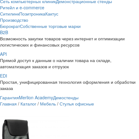
Сеть компьютерных клиник
Демонстрационные стенды
Ритейл и e-commerce
Ситилинк
Позитроника
Кактус
Производство
Бюрократ
Собственные торговые марки
B2B
Возможность закупки товаров через интернет и оптимизации
логистических и финансовых ресурсов
API
Прямой доступ к данным о наличии товара на складе,
автоматизация заказов и отгрузок
EDI
Простая, унифицированная технология оформления и обработки
заказа
Гарантия
Merlion Academy
Демостенды
Главная
/
Каталог
/
Мебель
/
Стулья офисные