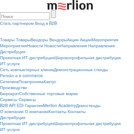
Стать партнером
Вход в B2B
Товары
Товары
Вендоры
Вендоры
Акции
Акции
Мероприятия
Мероприятия
Новости
Новости
Направления
Направления
Дистрибуция
Проектная
ИТ-дистрибуция
Широкопрофильная дистрибуция
ИТ-услуги
Сеть компьютерных клиник
Демонстрационные стенды
Ритейл и e-commerce
Ситилинк
Позитроника
Кактус
Производство
Бюрократ
Собственные торговые марки
Сервисы
Сервисы
B2B
API
EDI
Гарантия
Merlion Academy
Демостенды
О компании
О компании
Контакты
Контакты
Дистрибуция
Проектная
ИТ-дистрибуция
Широкопрофильная дистрибуция
ИТ-услуги