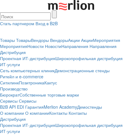
Стать партнером
Вход в B2B
Товары
Товары
Вендоры
Вендоры
Акции
Акции
Мероприятия
Мероприятия
Новости
Новости
Направления
Направления
Дистрибуция
Проектная
ИТ-дистрибуция
Широкопрофильная дистрибуция
ИТ-услуги
Сеть компьютерных клиник
Демонстрационные стенды
Ритейл и e-commerce
Ситилинк
Позитроника
Кактус
Производство
Бюрократ
Собственные торговые марки
Сервисы
Сервисы
B2B
API
EDI
Гарантия
Merlion Academy
Демостенды
О компании
О компании
Контакты
Контакты
Дистрибуция
Проектная
ИТ-дистрибуция
Широкопрофильная дистрибуция
ИТ-услуги