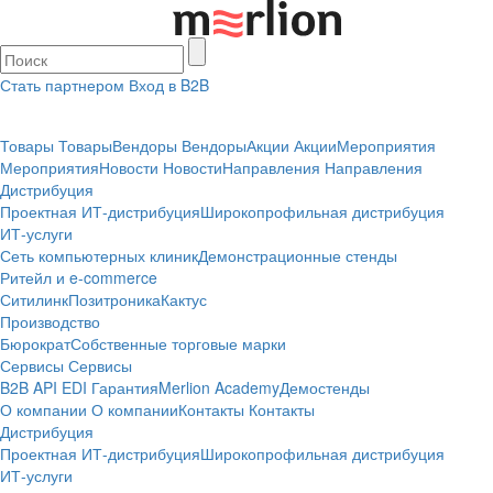
Стать партнером
Вход в B2B
Товары
Товары
Вендоры
Вендоры
Акции
Акции
Мероприятия
Мероприятия
Новости
Новости
Направления
Направления
Дистрибуция
Проектная
ИТ-дистрибуция
Широкопрофильная дистрибуция
ИТ-услуги
Сеть компьютерных клиник
Демонстрационные стенды
Ритейл и e-commerce
Ситилинк
Позитроника
Кактус
Производство
Бюрократ
Собственные торговые марки
Сервисы
Сервисы
B2B
API
EDI
Гарантия
Merlion Academy
Демостенды
О компании
О компании
Контакты
Контакты
Дистрибуция
Проектная
ИТ-дистрибуция
Широкопрофильная дистрибуция
ИТ-услуги