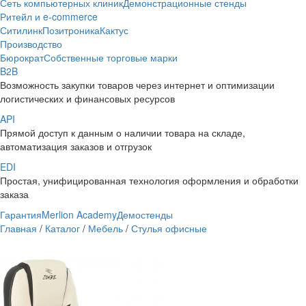
Сеть компьютерных клиник
Демонстрационные стенды
Ритейл и e-commerce
Ситилинк
Позитроника
Кактус
Производство
Бюрократ
Собственные торговые марки
B2B
Возможность закупки товаров через интернет и оптимизации
логистических и финансовых ресурсов
API
Прямой доступ к данным о наличии товара на складе,
автоматизация заказов и отгрузок
EDI
Простая, унифицированная технология оформления и обработки
заказа
Гарантия
Merlion Academy
Демостенды
Главная
/
Каталог
/
Мебель
/
Стулья офисные