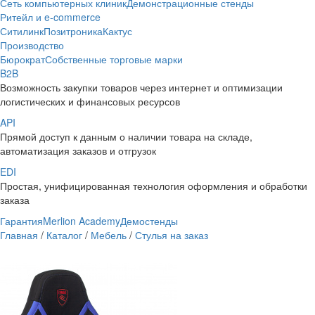
Сеть компьютерных клиник
Демонстрационные стенды
Ритейл и e-commerce
Ситилинк
Позитроника
Кактус
Производство
Бюрократ
Собственные торговые марки
B2B
Возможность закупки товаров через интернет и оптимизации
логистических и финансовых ресурсов
API
Прямой доступ к данным о наличии товара на складе,
автоматизация заказов и отгрузок
EDI
Простая, унифицированная технология оформления и обработки
заказа
Гарантия
Merlion Academy
Демостенды
Главная
/
Каталог
/
Мебель
/
Стулья на заказ