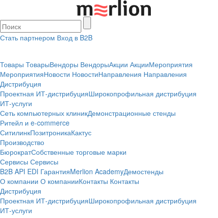
Стать партнером
Вход в B2B
Товары
Товары
Вендоры
Вендоры
Акции
Акции
Мероприятия
Мероприятия
Новости
Новости
Направления
Направления
Дистрибуция
Проектная
ИТ-дистрибуция
Широкопрофильная дистрибуция
ИТ-услуги
Сеть компьютерных клиник
Демонстрационные стенды
Ритейл и e-commerce
Ситилинк
Позитроника
Кактус
Производство
Бюрократ
Собственные торговые марки
Сервисы
Сервисы
B2B
API
EDI
Гарантия
Merlion Academy
Демостенды
О компании
О компании
Контакты
Контакты
Дистрибуция
Проектная
ИТ-дистрибуция
Широкопрофильная дистрибуция
ИТ-услуги