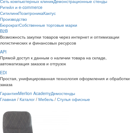
Сеть компьютерных клиник
Демонстрационные стенды
Ритейл и e-commerce
Ситилинк
Позитроника
Кактус
Производство
Бюрократ
Собственные торговые марки
B2B
Возможность закупки товаров через интернет и оптимизации
логистических и финансовых ресурсов
API
Прямой доступ к данным о наличии товара на складе,
автоматизация заказов и отгрузок
EDI
Простая, унифицированная технология оформления и обработки
заказа
Гарантия
Merlion Academy
Демостенды
Главная
/
Каталог
/
Мебель
/
Стулья офисные