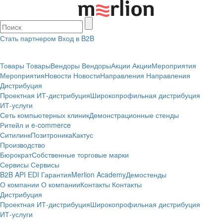
Стать партнером
Вход в B2B
Товары
Товары
Вендоры
Вендоры
Акции
Акции
Мероприятия
Мероприятия
Новости
Новости
Направления
Направления
Дистрибуция
Проектная
ИТ-дистрибуция
Широкопрофильная дистрибуция
ИТ-услуги
Сеть компьютерных клиник
Демонстрационные стенды
Ритейл и e-commerce
Ситилинк
Позитроника
Кактус
Производство
Бюрократ
Собственные торговые марки
Сервисы
Сервисы
B2B
API
EDI
Гарантия
Merlion Academy
Демостенды
О компании
О компании
Контакты
Контакты
Дистрибуция
Проектная
ИТ-дистрибуция
Широкопрофильная дистрибуция
ИТ-услуги