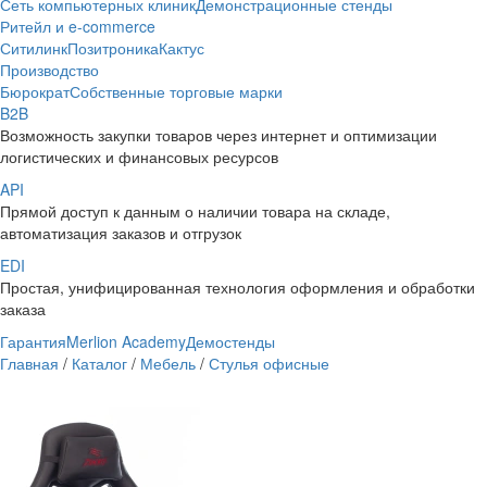
Сеть компьютерных клиник
Демонстрационные стенды
Ритейл и e-commerce
Ситилинк
Позитроника
Кактус
Производство
Бюрократ
Собственные торговые марки
B2B
Возможность закупки товаров через интернет и оптимизации
логистических и финансовых ресурсов
API
Прямой доступ к данным о наличии товара на складе,
автоматизация заказов и отгрузок
EDI
Простая, унифицированная технология оформления и обработки
заказа
Гарантия
Merlion Academy
Демостенды
Главная
/
Каталог
/
Мебель
/
Стулья офисные