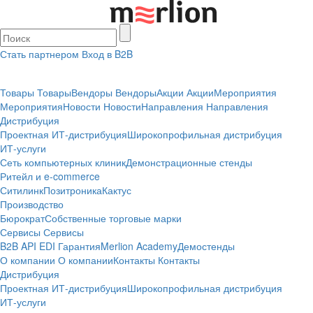
Стать партнером
Вход в B2B
Товары
Товары
Вендоры
Вендоры
Акции
Акции
Мероприятия
Мероприятия
Новости
Новости
Направления
Направления
Дистрибуция
Проектная
ИТ-дистрибуция
Широкопрофильная дистрибуция
ИТ-услуги
Сеть компьютерных клиник
Демонстрационные стенды
Ритейл и e-commerce
Ситилинк
Позитроника
Кактус
Производство
Бюрократ
Собственные торговые марки
Сервисы
Сервисы
B2B
API
EDI
Гарантия
Merlion Academy
Демостенды
О компании
О компании
Контакты
Контакты
Дистрибуция
Проектная
ИТ-дистрибуция
Широкопрофильная дистрибуция
ИТ-услуги