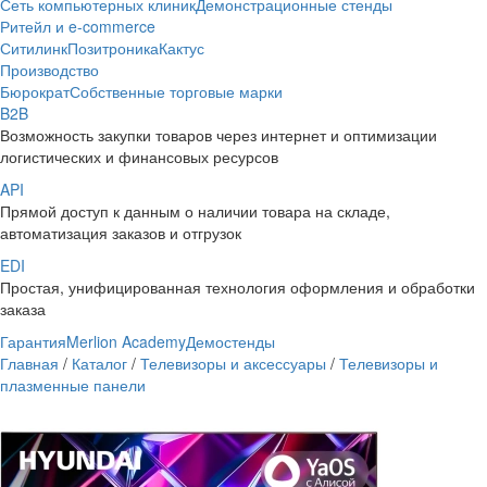
Сеть компьютерных клиник
Демонстрационные стенды
Ритейл и e-commerce
Ситилинк
Позитроника
Кактус
Производство
Бюрократ
Собственные торговые марки
B2B
Возможность закупки товаров через интернет и оптимизации
логистических и финансовых ресурсов
API
Прямой доступ к данным о наличии товара на складе,
автоматизация заказов и отгрузок
EDI
Простая, унифицированная технология оформления и обработки
заказа
Гарантия
Merlion Academy
Демостенды
Главная
/
Каталог
/
Телевизоры и аксессуары
/
Телевизоры и
плазменные панели