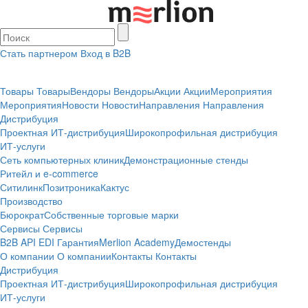
Стать партнером
Вход в B2B
Товары
Товары
Вендоры
Вендоры
Акции
Акции
Мероприятия
Мероприятия
Новости
Новости
Направления
Направления
Дистрибуция
Проектная
ИТ-дистрибуция
Широкопрофильная дистрибуция
ИТ-услуги
Сеть компьютерных клиник
Демонстрационные стенды
Ритейл и e-commerce
Ситилинк
Позитроника
Кактус
Производство
Бюрократ
Собственные торговые марки
Сервисы
Сервисы
B2B
API
EDI
Гарантия
Merlion Academy
Демостенды
О компании
О компании
Контакты
Контакты
Дистрибуция
Проектная
ИТ-дистрибуция
Широкопрофильная дистрибуция
ИТ-услуги