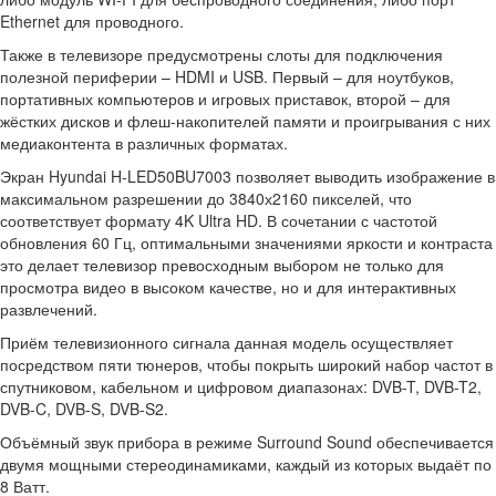
Ethernet для проводного.
Также в телевизоре предусмотрены слоты для подключения
полезной периферии – HDMI и USB. Первый – для ноутбуков,
портативных компьютеров и игровых приставок, второй – для
жёстких дисков и флеш-накопителей памяти и проигрывания с них
медиаконтента в различных форматах.
Экран Hyundai H-LED50BU7003 позволяет выводить изображение в
максимальном разрешении до 3840х2160 пикселей, что
соответствует формату 4K Ultra HD. В сочетании с частотой
обновления 60 Гц, оптимальными значениями яркости и контраста
это делает телевизор превосходным выбором не только для
просмотра видео в высоком качестве, но и для интерактивных
развлечений.
Приём телевизионного сигнала данная модель осуществляет
посредством пяти тюнеров, чтобы покрыть широкий набор частот в
спутниковом, кабельном и цифровом диапазонах: DVB-T, DVB-T2,
DVB-C, DVB-S, DVB-S2.
Объёмный звук прибора в режиме Surround Sound обеспечивается
двумя мощными стереодинамиками, каждый из которых выдаёт по
8 Ватт.