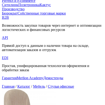
Ритейл и e-commerce
Ситилинк
Позитроника
Кактус
Производство
Бюрократ
Собственные торговые марки
B2B
Возможность закупки товаров через интернет и оптимизации
логистических и финансовых ресурсов
API
Прямой доступ к данным о наличии товара на складе,
автоматизация заказов и отгрузок
EDI
Простая, унифицированная технология оформления и
обработки заказа
Гарантия
Merlion Academy
Демостенды
Главная
/
Каталог
/
Мебель
/
Стулья офисные