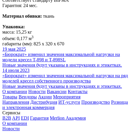
Соответствует стандарту BIFMA
Гарантия: 24 мес.
Материал обивки:
ткань
Упаковка:
масса: 15,25 кг
3
объем: 0,177 м
габариты (мм): 825 х 320 х 670
19 мая 2025
«Бюрократ» изменил значения максимальной нагрузки на
модели кресел T-898 и T-898SL
Новые значения будут указаны в инструкциях и этикетках.
14 июля 2023
«Бюрократ» изменил значения максимальной нагрузки на ряд
моделей кресел собственного производства
Новые значения будут указаны в инструкциях и этикетках.
О компании
Новости
Вакансии
Контакты
Товары
Вендоры
Акции
Мероприятия
Направления
Дистрибуция
ИТ-услуги
Производство
Розница
и электронная коммерция
Сервисы
B2B
API
EDI
Гарантия
Merlion Академия
О компании
Новости