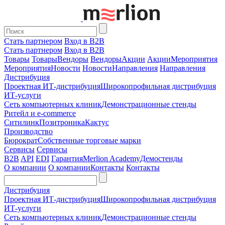
Стать партнером
Вход в B2B
Стать партнером
Вход в B2B
Товары
Товары
Вендоры
Вендоры
Акции
Акции
Мероприятия
Мероприятия
Новости
Новости
Направления
Направления
Дистрибуция
Проектная
ИТ-дистрибуция
Широкопрофильная дистрибуция
ИТ-услуги
Сеть компьютерных клиник
Демонстрационные стенды
Ритейл и e-commerce
Ситилинк
Позитроника
Кактус
Производство
Бюрократ
Собственные торговые марки
Сервисы
Сервисы
B2B
API
EDI
Гарантия
Merlion Academy
Демостенды
О компании
О компании
Контакты
Контакты
Дистрибуция
Проектная
ИТ-дистрибуция
Широкопрофильная дистрибуция
ИТ-услуги
Сеть компьютерных клиник
Демонстрационные стенды