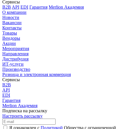
Сервисы
B2B
API
EDI
Гарантия
Merlion Академия
О компании
Новости
Вакансии
Контакты
Товары
Вендоры
Акции
Мероприятия
Направления
Дистрибуция
ИТ-услуги
Производство
Розница и электронная коммерция
Сервисы
B2B
API
EDI
Гарантия
Merlion Академия
Подписка на рассылку
Настроить рассылку
Я ознакомлен с
Политикой
Общества с ограниченной