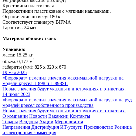
Регулировка высоты (газлифт)
Крестовина пластиковая
Подлокотники пластиковые с мягкими накладками.
Ограничение по весу: 180 кг
Соответствует стандарту BIFMA
Гарантия: 24 мес.
Материал обивки:
ткань
Упаковка:
масса: 15,25 кг
3
объем: 0,177 м
габариты (мм): 825 х 320 х 670
19 мая 2025
«Бюрократ» изменил значения максимальной нагрузки на
модели кресел T-898 и T-898SL
Новые значения будут указаны в инструкциях и этикетках.
14 июля 2023
«Бюрократ» изменил значения максимальной нагрузки на ряд
моделей кресел собственного производства
Новые значения будут указаны в инструкциях и этикетках.
О компании
Новости
Вакансии
Контакты
Товары
Вендоры
Акции
Мероприятия
Направления
Дистрибуция
ИТ-услуги
Производство
Розница
и электронная коммерция