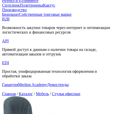
Ритейл и e-commerce
Ситилинк
Позитроника
Кактус
Производство
Бюрократ
Собственные торговые марки
B2B
Возможность закупки товаров через интернет и оптимизации
логистических и финансовых ресурсов
API
Прямой доступ к данным о наличии товара на складе,
автоматизация заказов и отгрузок
EDI
Простая, унифицированная технология оформления и
обработки заказа
Гарантия
Merlion Academy
Демостенды
Главная
/
Каталог
/
Мебель
/
Стулья офисные