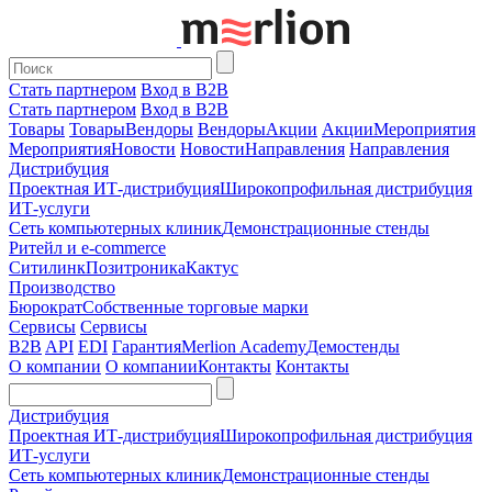
Стать партнером
Вход в B2B
Стать партнером
Вход в B2B
Товары
Товары
Вендоры
Вендоры
Акции
Акции
Мероприятия
Мероприятия
Новости
Новости
Направления
Направления
Дистрибуция
Проектная
ИТ-дистрибуция
Широкопрофильная дистрибуция
ИТ-услуги
Сеть компьютерных клиник
Демонстрационные стенды
Ритейл и e-commerce
Ситилинк
Позитроника
Кактус
Производство
Бюрократ
Собственные торговые марки
Сервисы
Сервисы
B2B
API
EDI
Гарантия
Merlion Academy
Демостенды
О компании
О компании
Контакты
Контакты
Дистрибуция
Проектная
ИТ-дистрибуция
Широкопрофильная дистрибуция
ИТ-услуги
Сеть компьютерных клиник
Демонстрационные стенды