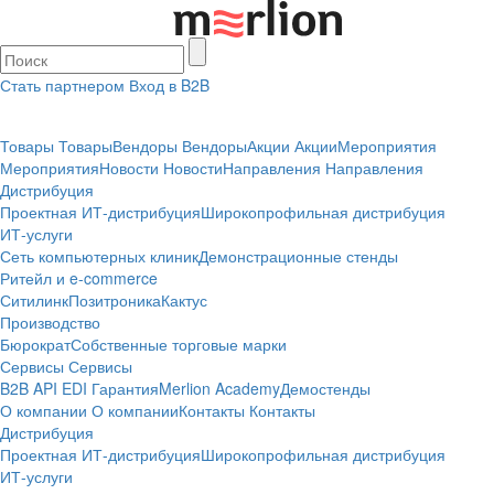
Стать партнером
Вход в B2B
Товары
Товары
Вендоры
Вендоры
Акции
Акции
Мероприятия
Мероприятия
Новости
Новости
Направления
Направления
Дистрибуция
Проектная
ИТ-дистрибуция
Широкопрофильная дистрибуция
ИТ-услуги
Сеть компьютерных клиник
Демонстрационные стенды
Ритейл и e-commerce
Ситилинк
Позитроника
Кактус
Производство
Бюрократ
Собственные торговые марки
Сервисы
Сервисы
B2B
API
EDI
Гарантия
Merlion Academy
Демостенды
О компании
О компании
Контакты
Контакты
Дистрибуция
Проектная
ИТ-дистрибуция
Широкопрофильная дистрибуция
ИТ-услуги