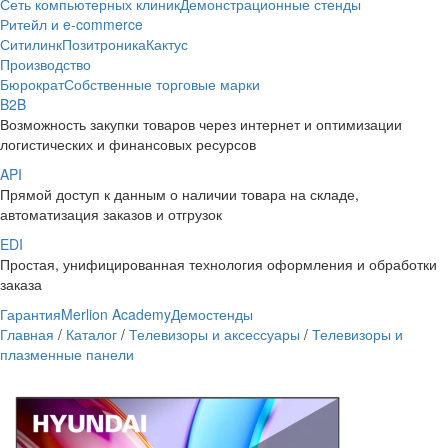
Сеть компьютерных клиник
Демонстрационные стенды
Ритейл и e-commerce
Ситилинк
Позитроника
Кактус
Производство
Бюрократ
Собственные торговые марки
B2B
Возможность закупки товаров через интернет и оптимизации
логистических и финансовых ресурсов
API
Прямой доступ к данным о наличии товара на складе,
автоматизация заказов и отгрузок
EDI
Простая, унифицированная технология оформления и обработки
заказа
Гарантия
Merlion Academy
Демостенды
Главная
/
Каталог
/
Телевизоры и аксессуары
/
Телевизоры и
плазменные панели