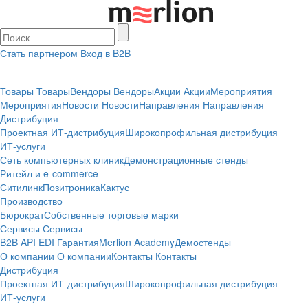
Стать партнером
Вход в B2B
Товары
Товары
Вендоры
Вендоры
Акции
Акции
Мероприятия
Мероприятия
Новости
Новости
Направления
Направления
Дистрибуция
Проектная
ИТ-дистрибуция
Широкопрофильная дистрибуция
ИТ-услуги
Сеть компьютерных клиник
Демонстрационные стенды
Ритейл и e-commerce
Ситилинк
Позитроника
Кактус
Производство
Бюрократ
Собственные торговые марки
Сервисы
Сервисы
B2B
API
EDI
Гарантия
Merlion Academy
Демостенды
О компании
О компании
Контакты
Контакты
Дистрибуция
Проектная
ИТ-дистрибуция
Широкопрофильная дистрибуция
ИТ-услуги