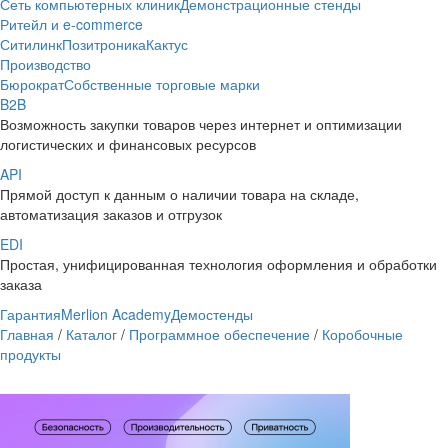
Сеть компьютерных клиник
Демонстрационные стенды
Ритейл и e-commerce
Ситилинк
Позитроника
Кактус
Производство
Бюрократ
Собственные торговые марки
B2B
Возможность закупки товаров через интернет и оптимизации
логистических и финансовых ресурсов
API
Прямой доступ к данным о наличии товара на складе,
автоматизация заказов и отгрузок
EDI
Простая, унифицированная технология оформления и обработки
заказа
Гарантия
Merlion Academy
Демостенды
Главная
/
Каталог
/
Программное обеспечение
/
Коробочные
продукты