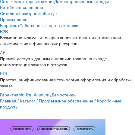
Сеть компьютерных клиник
Демонстрационные стенды
Ритейл и e-commerce
Ситилинк
Позитроника
Кактус
Производство
Бюрократ
Собственные торговые марки
B2B
Возможность закупки товаров через интернет и оптимизации
логистических и финансовых ресурсов
API
Прямой доступ к данным о наличии товара на складе,
автоматизация заказов и отгрузок
EDI
Простая, унифицированная технология оформления и обработки
заказа
Гарантия
Merlion Academy
Демостенды
Главная
/
Каталог
/
Программное обеспечение
/
Коробочные
продукты