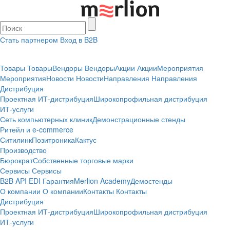
Стать партнером
Вход в B2B
Товары
Товары
Вендоры
Вендоры
Акции
Акции
Мероприятия
Мероприятия
Новости
Новости
Направления
Направления
Дистрибуция
Проектная
ИТ-дистрибуция
Широкопрофильная дистрибуция
ИТ-услуги
Сеть компьютерных клиник
Демонстрационные стенды
Ритейл и e-commerce
Ситилинк
Позитроника
Кактус
Производство
Бюрократ
Собственные торговые марки
Сервисы
Сервисы
B2B
API
EDI
Гарантия
Merlion Academy
Демостенды
О компании
О компании
Контакты
Контакты
Дистрибуция
Проектная
ИТ-дистрибуция
Широкопрофильная дистрибуция
ИТ-услуги