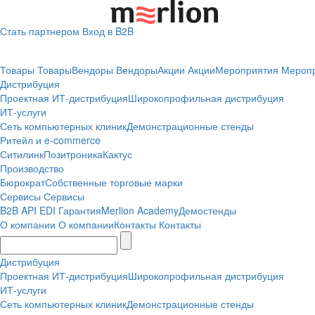
Стать партнером
Вход в B2B
Товары
Товары
Вендоры
Вендоры
Акции
Акции
Мероприятия
Мероп
Дистрибуция
Проектная
ИТ-дистрибуция
Широкопрофильная дистрибуция
ИТ-услуги
Сеть компьютерных клиник
Демонстрационные стенды
Ритейл и e-commerce
Ситилинк
Позитроника
Кактус
Производство
Бюрократ
Собственные торговые марки
Сервисы
Сервисы
B2B
API
EDI
Гарантия
Merlion Academy
Демостенды
О компании
О компании
Контакты
Контакты
Дистрибуция
Проектная
ИТ-дистрибуция
Широкопрофильная дистрибуция
ИТ-услуги
Сеть компьютерных клиник
Демонстрационные стенды