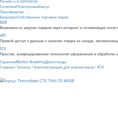
Ритейл и e-commerce
Ситилинк
Позитроника
Кактус
Производство
Бюрократ
Собственные торговые марки
B2B
Возможность закупки товаров через интернет и оптимизации логис
API
Прямой доступ к данным о наличии товара на складе, автоматизаци
EDI
Простая, унифицированная технология оформления и обработки з
Гарантия
Merlion Academy
Демостенды
Главная
/
Каталог
/
Комплектующие для компьютеров
/
ATX