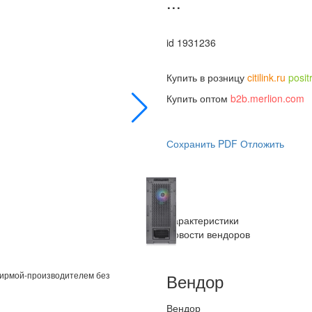
...
id 1931236
Купить в розницу
citilink.ru
posit
Купить оптом
b2b.merlion.com
Сохранить PDF
Отложить
Характеристики
Новости вендоров
фирмой-производителем без
Вендор
Вендор