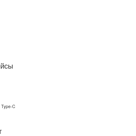
ейсы
 Type-C
т