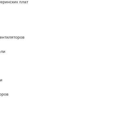
еринских плат
ентиляторов
ели
ли
оров