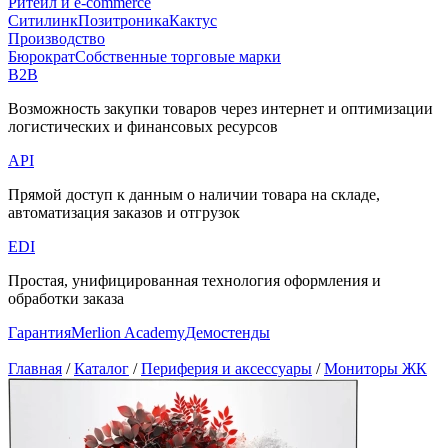
Ритейл и e-commerce
Ситилинк
Позитроника
Кактус
Производство
Бюрократ
Собственные торговые марки
B2B
Возможность закупки товаров через интернет и оптимизации
логистических и финансовых ресурсов
API
Прямой доступ к данным о наличии товара на складе,
автоматизация заказов и отгрузок
EDI
Простая, унифицированная технология оформления и
обработки заказа
Гарантия
Merlion Academy
Демостенды
Главная
/
Каталог
/
Периферия и аксессуары
/
Мониторы ЖК