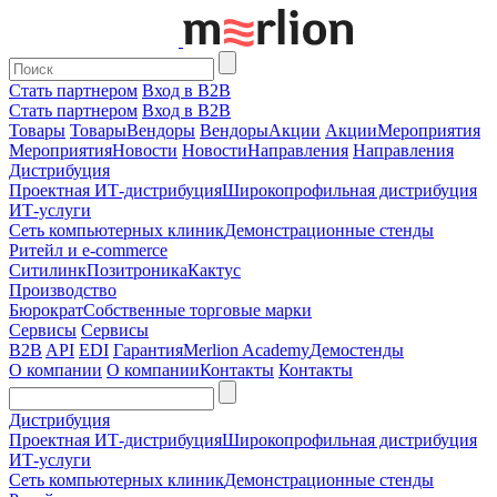
Стать партнером
Вход в B2B
Стать партнером
Вход в B2B
Товары
Товары
Вендоры
Вендоры
Акции
Акции
Мероприятия
Мероприятия
Новости
Новости
Направления
Направления
Дистрибуция
Проектная
ИТ-дистрибуция
Широкопрофильная дистрибуция
ИТ-услуги
Сеть компьютерных клиник
Демонстрационные стенды
Ритейл и e-commerce
Ситилинк
Позитроника
Кактус
Производство
Бюрократ
Собственные торговые марки
Сервисы
Сервисы
B2B
API
EDI
Гарантия
Merlion Academy
Демостенды
О компании
О компании
Контакты
Контакты
Дистрибуция
Проектная
ИТ-дистрибуция
Широкопрофильная дистрибуция
ИТ-услуги
Сеть компьютерных клиник
Демонстрационные стенды