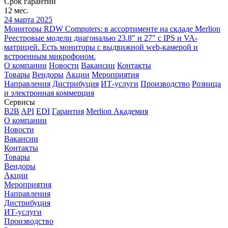
Срок гарантии
12 мес.
24 марта 2025
Мониторы RDW Computers: в ассортименте на складе Merlion
Реестровые модели диагональю 23.8" и 27" с IPS и VA-
матрицей. Есть мониторы с выдвижной web-камерой и
встроенным микрофоном.
О компании
Новости
Вакансии
Контакты
Товары
Вендоры
Акции
Мероприятия
Направления
Дистрибуция
ИТ-услуги
Производство
Розница
и электронная коммерция
Сервисы
B2B
API
EDI
Гарантия
Merlion Академия
О компании
Новости
Вакансии
Контакты
Товары
Вендоры
Акции
Мероприятия
Направления
Дистрибуция
ИТ-услуги
Производство