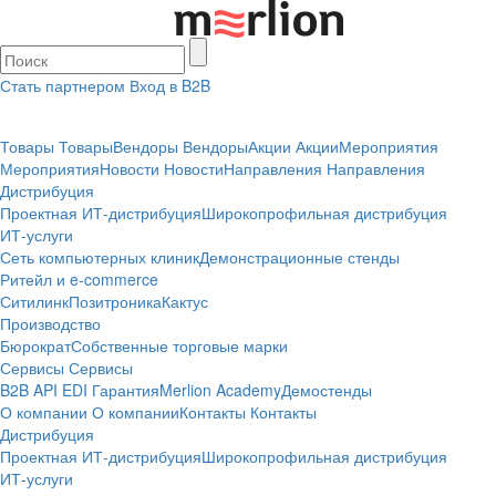
Стать партнером
Вход в B2B
Товары
Товары
Вендоры
Вендоры
Акции
Акции
Мероприятия
Мероприятия
Новости
Новости
Направления
Направления
Дистрибуция
Проектная
ИТ-дистрибуция
Широкопрофильная дистрибуция
ИТ-услуги
Сеть компьютерных клиник
Демонстрационные стенды
Ритейл и e-commerce
Ситилинк
Позитроника
Кактус
Производство
Бюрократ
Собственные торговые марки
Сервисы
Сервисы
B2B
API
EDI
Гарантия
Merlion Academy
Демостенды
О компании
О компании
Контакты
Контакты
Дистрибуция
Проектная
ИТ-дистрибуция
Широкопрофильная дистрибуция
ИТ-услуги