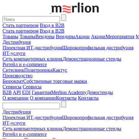
Стать партнером
Вход в B2B
Стать партнером
Вход в B2B
Товары
Товары
Вендоры
Вендоры
Акции
Акции
Мероприятия
М
Дистрибуция
Проектная
ИТ-дистрибуция
Широкопрофильная дистрибуция
ИТ-услуги
Сеть компьютерных клиник
Демонстрационные стенды
Ритейл и e-commerce
Ситилинк
Позитроника
Кактус
Производство
Бюрократ
Собственные торговые марки
Сервисы
Сервисы
B2B
API
EDI
Гарантия
Merlion Academy
Демостенды
О компании
О компании
Контакты
Контакты
Дистрибуция
Проектная
ИТ-дистрибуция
Широкопрофильная дистрибуция
ИТ-услуги
Сеть компьютерных клиник
Демонстрационные стенды
Ритейл и e-commerce