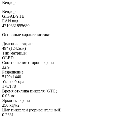
Вендор
Вендор
GIGABYTE
EAN код
4719331855680
Основные характеристики
Диагональ экрана
49" (124.5см)
Тип матрицы
OLED
Соотношение сторон экрана
32:9
Разрешение
5120x1440
Углы обзора
178/178
Время отклика пикселя (GTG)
0.03 мс
Яркость экрана
250 кд/м2
Шаг пикселей (горизонтальный)
0.2331