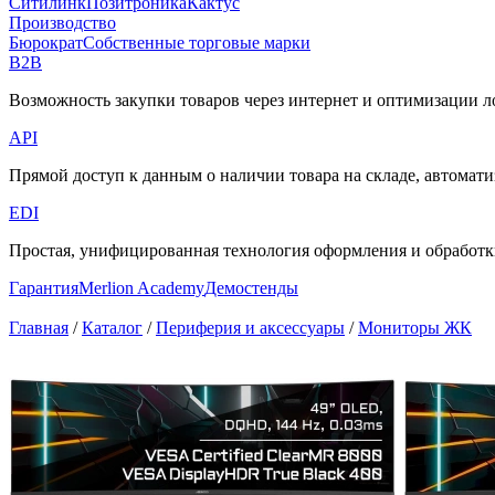
Ситилинк
Позитроника
Кактус
Производство
Бюрократ
Собственные торговые марки
B2B
Возможность закупки товаров через интернет и оптимизации 
API
Прямой доступ к данным о наличии товара на складе, автоматиз
EDI
Простая, унифицированная технология оформления и обработки
Гарантия
Merlion Academy
Демостенды
Главная
/
Каталог
/
Периферия и аксессуары
/
Мониторы ЖК