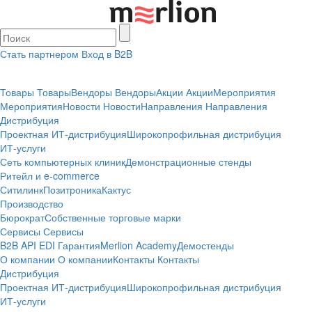
Стать партнером
Вход в B2B
Товары
Товары
Вендоры
Вендоры
Акции
Акции
Мероприятия
Мероприятия
Новости
Новости
Направления
Направления
Дистрибуция
Проектная
ИТ-дистрибуция
Широкопрофильная дистрибуция
ИТ-услуги
Сеть компьютерных клиник
Демонстрационные стенды
Ритейл и e-commerce
Ситилинк
Позитроника
Кактус
Производство
Бюрократ
Собственные торговые марки
Сервисы
Сервисы
B2B
API
EDI
Гарантия
Merlion Academy
Демостенды
О компании
О компании
Контакты
Контакты
Дистрибуция
Проектная
ИТ-дистрибуция
Широкопрофильная дистрибуция
ИТ-услуги