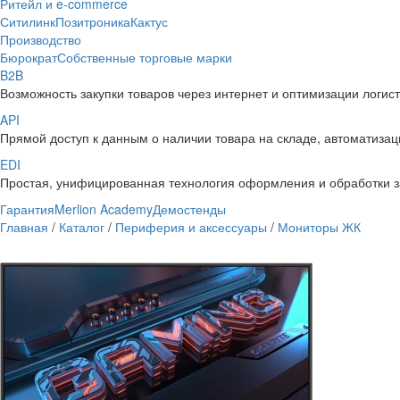
Ритейл и e-commerce
Ситилинк
Позитроника
Кактус
Производство
Бюрократ
Собственные торговые марки
B2B
Возможность закупки товаров через интернет и оптимизации логис
API
Прямой доступ к данным о наличии товара на складе, автоматизаци
EDI
Простая, унифицированная технология оформления и обработки з
Гарантия
Merlion Academy
Демостенды
Главная
/
Каталог
/
Периферия и аксессуары
/
Мониторы ЖК