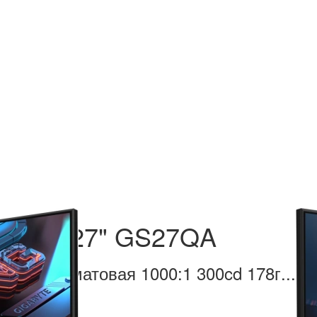
gabyte 27" GS27QA
:9 HDMI матовая 1000:1 300cd 178г...