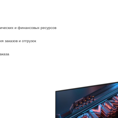
тических и финансовых ресурсов
я заказов и отгрузок
аказа
Монитор Gi
черный IPS LED 16
id 2104250