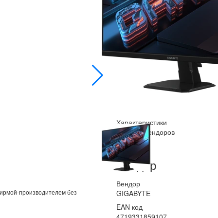
Купить в розницу
citilink.ru
posit
Купить оптом
b2b.merlion.com
Сохранить PDF
Отложить
Характеристики
Новости вендоров
Вендор
Вендор
фирмой-производителем без
GIGABYTE
EAN код
4719331859107