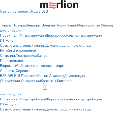
Стать партнером
Вход в B2B
Товары
Товары
Вендоры
Вендоры
Акции
Акции
Мероприятия
Мероп
Дистрибуция
Проектная
ИТ-дистрибуция
Широкопрофильная дистрибуция
ИТ-услуги
Сеть компьютерных клиник
Демонстрационные стенды
Ритейл и e-commerce
Ситилинк
Позитроника
Кактус
Производство
Бюрократ
Собственные торговые марки
Сервисы
Сервисы
B2B
API
EDI
Гарантия
Merlion Academy
Демостенды
О компании
О компании
Контакты
Контакты
Дистрибуция
Проектная
ИТ-дистрибуция
Широкопрофильная дистрибуция
ИТ-услуги
Сеть компьютерных клиник
Демонстрационные стенды