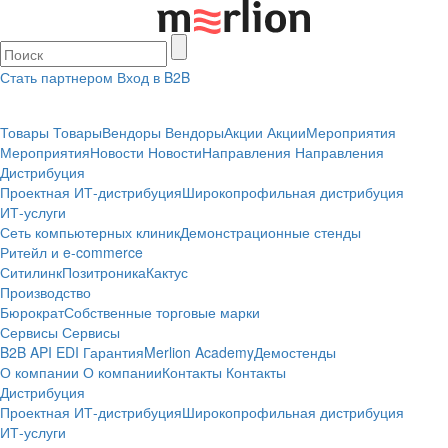
Стать партнером
Вход в B2B
Товары
Товары
Вендоры
Вендоры
Акции
Акции
Мероприятия
Мероприятия
Новости
Новости
Направления
Направления
Дистрибуция
Проектная
ИТ-дистрибуция
Широкопрофильная дистрибуция
ИТ-услуги
Сеть компьютерных клиник
Демонстрационные стенды
Ритейл и e-commerce
Ситилинк
Позитроника
Кактус
Производство
Бюрократ
Собственные торговые марки
Сервисы
Сервисы
B2B
API
EDI
Гарантия
Merlion Academy
Демостенды
О компании
О компании
Контакты
Контакты
Дистрибуция
Проектная
ИТ-дистрибуция
Широкопрофильная дистрибуция
ИТ-услуги