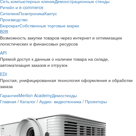
Сеть компьютерных клиник
Демонстрационные стенды
Ритейл и e-commerce
Ситилинк
Позитроника
Кактус
Производство
Бюрократ
Собственные торговые марки
B2B
Возможность закупки товаров через интернет и оптимизации
логистических и финансовых ресурсов
API
Прямой доступ к данным о наличии товара на складе,
автоматизация заказов и отгрузок
EDI
Простая, унифицированная технология оформления и обработки
заказа
Гарантия
Merlion Academy
Демостенды
Главная
/
Каталог
/
Аудио- видеотехника
/
Проекторы