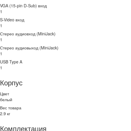
VGA (15-pin D-Sub) вход
1
S-Video вход
1
Стерео аудиовход (MiniJack)
1
Стерео аудиовыход (MiniJack)
1
USB Type A
1
Корпус
Цвет
белый
Вес товара
2.9 кг
Комплектация