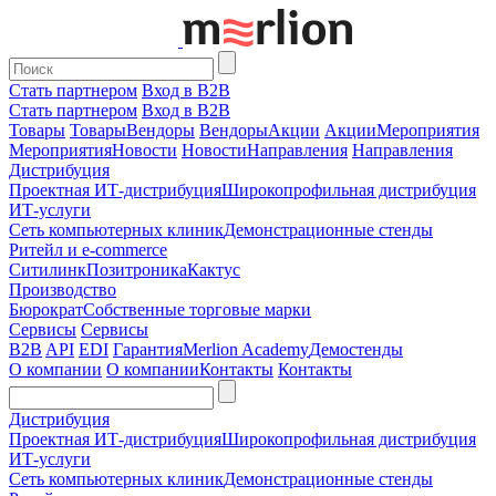
Стать партнером
Вход в B2B
Стать партнером
Вход в B2B
Товары
Товары
Вендоры
Вендоры
Акции
Акции
Мероприятия
Мероприятия
Новости
Новости
Направления
Направления
Дистрибуция
Проектная
ИТ-дистрибуция
Широкопрофильная дистрибуция
ИТ-услуги
Сеть компьютерных клиник
Демонстрационные стенды
Ритейл и e-commerce
Ситилинк
Позитроника
Кактус
Производство
Бюрократ
Собственные торговые марки
Сервисы
Сервисы
B2B
API
EDI
Гарантия
Merlion Academy
Демостенды
О компании
О компании
Контакты
Контакты
Дистрибуция
Проектная
ИТ-дистрибуция
Широкопрофильная дистрибуция
ИТ-услуги
Сеть компьютерных клиник
Демонстрационные стенды