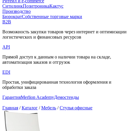
Ритейл и e-commerce
Ситилинк
Позитроника
Кактус
Производство
Бюрократ
Собственные торговые марки
B2B
Возможность закупки товаров через интернет и оптимизации
логистических и финансовых ресурсов
API
Прямой доступ к данным о наличии товара на складе,
автоматизация заказов и отгрузок
EDI
Простая, унифицированная технология оформления и
обработки заказа
Гарантия
Merlion Academy
Демостенды
Главная
/
Каталог
/
Мебель
/
Стулья офисные