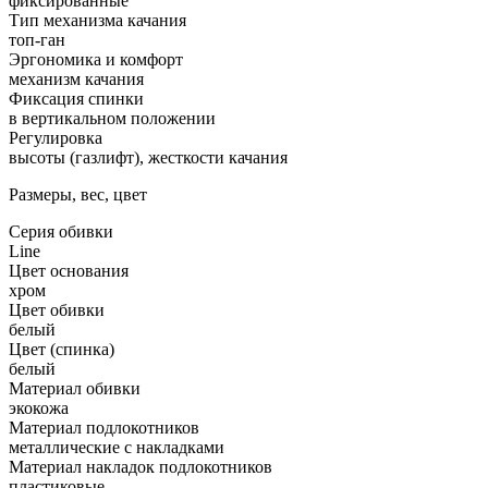
фиксированные
Тип механизма качания
топ-ган
Эргономика и комфорт
механизм качания
Фиксация спинки
в вертикальном положении
Регулировка
высоты (газлифт), жесткости качания
Размеры, вес, цвет
Серия обивки
Line
Цвет основания
хром
Цвет обивки
белый
Цвет (спинка)
белый
Материал обивки
экокожа
Материал подлокотников
металлические с накладками
Материал накладок подлокотников
пластиковые