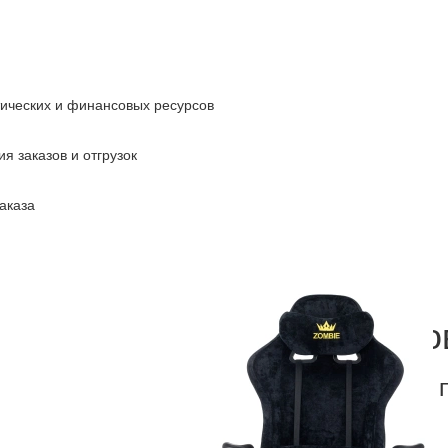
тических и финансовых ресурсов
я заказов и отгрузок
аказа
Кресло игро
черный Light-20 с 
id 2154014