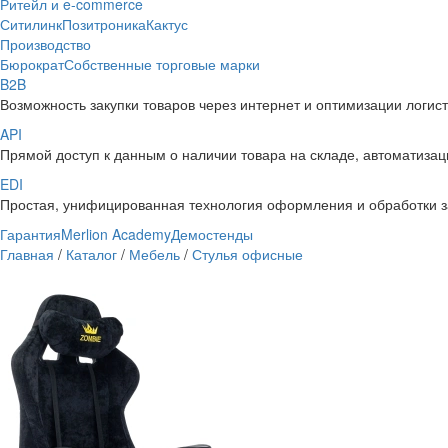
Ритейл и e-commerce
Ситилинк
Позитроника
Кактус
Производство
Бюрократ
Собственные торговые марки
B2B
Возможность закупки товаров через интернет и оптимизации логис
API
Прямой доступ к данным о наличии товара на складе, автоматизаци
EDI
Простая, унифицированная технология оформления и обработки з
Гарантия
Merlion Academy
Демостенды
Главная
/
Каталог
/
Мебель
/
Стулья офисные