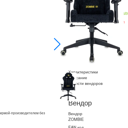
Купить в розницу
citilink.ru
posit
Купить оптом
b2b.merlion.com
Сохранить PDF
Отложить
Характеристики
Описание
Новости вендоров
Вендор
фирмой-производителем без
Вендор
ZOMBIE
EAN код