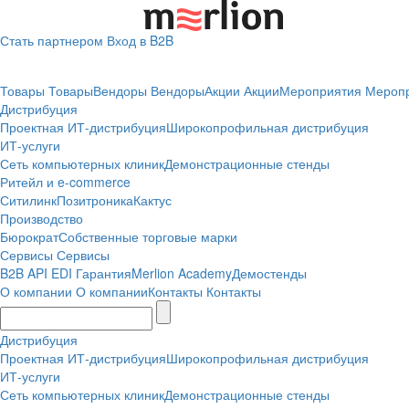
Стать партнером
Вход в B2B
Товары
Товары
Вендоры
Вендоры
Акции
Акции
Мероприятия
Мероп
Дистрибуция
Проектная
ИТ-дистрибуция
Широкопрофильная дистрибуция
ИТ-услуги
Сеть компьютерных клиник
Демонстрационные стенды
Ритейл и e-commerce
Ситилинк
Позитроника
Кактус
Производство
Бюрократ
Собственные торговые марки
Сервисы
Сервисы
B2B
API
EDI
Гарантия
Merlion Academy
Демостенды
О компании
О компании
Контакты
Контакты
Дистрибуция
Проектная
ИТ-дистрибуция
Широкопрофильная дистрибуция
ИТ-услуги
Сеть компьютерных клиник
Демонстрационные стенды