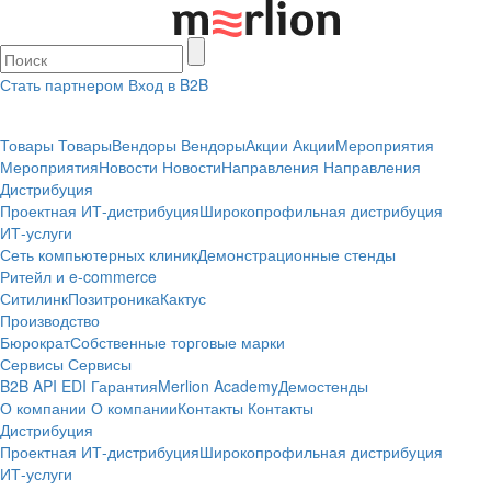
Стать партнером
Вход в B2B
Товары
Товары
Вендоры
Вендоры
Акции
Акции
Мероприятия
Мероприятия
Новости
Новости
Направления
Направления
Дистрибуция
Проектная
ИТ-дистрибуция
Широкопрофильная дистрибуция
ИТ-услуги
Сеть компьютерных клиник
Демонстрационные стенды
Ритейл и e-commerce
Ситилинк
Позитроника
Кактус
Производство
Бюрократ
Собственные торговые марки
Сервисы
Сервисы
B2B
API
EDI
Гарантия
Merlion Academy
Демостенды
О компании
О компании
Контакты
Контакты
Дистрибуция
Проектная
ИТ-дистрибуция
Широкопрофильная дистрибуция
ИТ-услуги