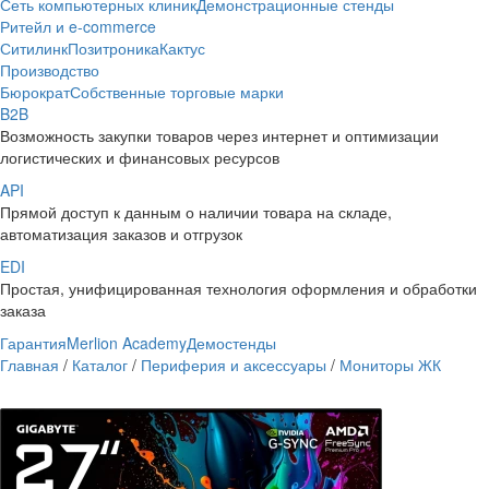
Сеть компьютерных клиник
Демонстрационные стенды
Ритейл и e-commerce
Ситилинк
Позитроника
Кактус
Производство
Бюрократ
Собственные торговые марки
B2B
Возможность закупки товаров через интернет и оптимизации
логистических и финансовых ресурсов
API
Прямой доступ к данным о наличии товара на складе,
автоматизация заказов и отгрузок
EDI
Простая, унифицированная технология оформления и обработки
заказа
Гарантия
Merlion Academy
Демостенды
Главная
/
Каталог
/
Периферия и аксессуары
/
Мониторы ЖК