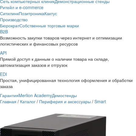
Сеть компьютерных клиник
Демонстрационные стенды
Ритейл и e-commerce
Ситилинк
Позитроника
Кактус
Производство
Бюрократ
Собственные торговые марки
B2B
Возможность закупки товаров через интернет и оптимизации
логистических и финансовых ресурсов
API
Прямой доступ к данным о наличии товара на складе,
автоматизация заказов и отгрузок
EDI
Простая, унифицированная технология оформления и обработки
заказа
Гарантия
Merlion Academy
Демостенды
Главная
/
Каталог
/
Периферия и аксессуары
/
Smart