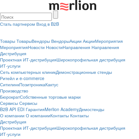
Стать партнером
Вход в B2B
Товары
Товары
Вендоры
Вендоры
Акции
Акции
Мероприятия
Мероприятия
Новости
Новости
Направления
Направления
Дистрибуция
Проектная
ИТ-дистрибуция
Широкопрофильная дистрибуция
ИТ-услуги
Сеть компьютерных клиник
Демонстрационные стенды
Ритейл и e-commerce
Ситилинк
Позитроника
Кактус
Производство
Бюрократ
Собственные торговые марки
Сервисы
Сервисы
B2B
API
EDI
Гарантия
Merlion Academy
Демостенды
О компании
О компании
Контакты
Контакты
Дистрибуция
Проектная
ИТ-дистрибуция
Широкопрофильная дистрибуция
ИТ-услуги