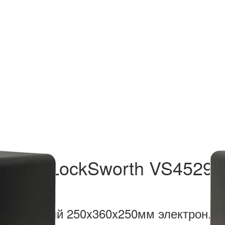
ьный LockSworth VS4529-
траиваемый 250x360x250мм электрон...