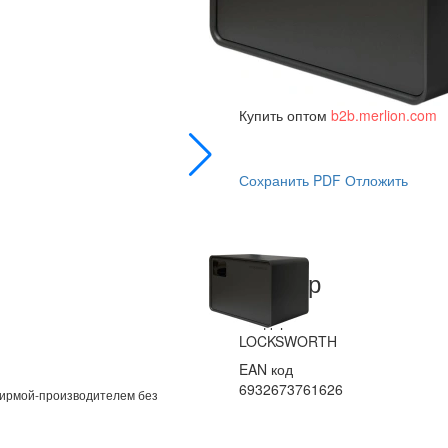
id 2173244
Купить в розницу
citilink.ru
posit
Купить оптом
b2b.merlion.com
Сохранить PDF
Отложить
Вендор
Вендор
LOCKSWORTH
EAN код
6932673761626
фирмой-производителем без