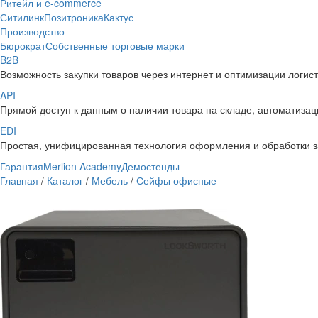
Ритейл и e-commerce
Ситилинк
Позитроника
Кактус
Производство
Бюрократ
Собственные торговые марки
B2B
Возможность закупки товаров через интернет и оптимизации логис
API
Прямой доступ к данным о наличии товара на складе, автоматизаци
EDI
Простая, унифицированная технология оформления и обработки з
Гарантия
Merlion Academy
Демостенды
Главная
/
Каталог
/
Мебель
/
Сейфы офисные