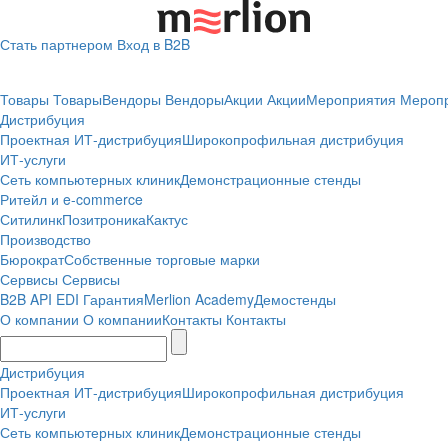
Стать партнером
Вход в B2B
Товары
Товары
Вендоры
Вендоры
Акции
Акции
Мероприятия
Мероп
Дистрибуция
Проектная
ИТ-дистрибуция
Широкопрофильная дистрибуция
ИТ-услуги
Сеть компьютерных клиник
Демонстрационные стенды
Ритейл и e-commerce
Ситилинк
Позитроника
Кактус
Производство
Бюрократ
Собственные торговые марки
Сервисы
Сервисы
B2B
API
EDI
Гарантия
Merlion Academy
Демостенды
О компании
О компании
Контакты
Контакты
Дистрибуция
Проектная
ИТ-дистрибуция
Широкопрофильная дистрибуция
ИТ-услуги
Сеть компьютерных клиник
Демонстрационные стенды