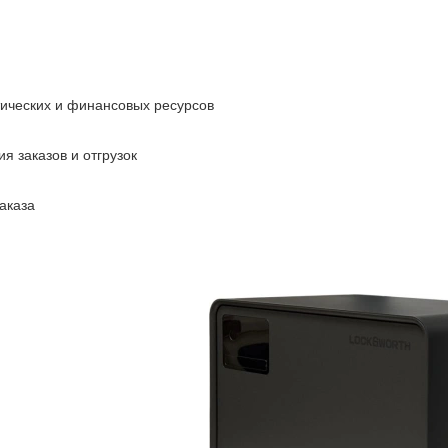
тических и финансовых ресурсов
я заказов и отгрузок
аказа
Сейф мебел
BK
взломостойкий вс