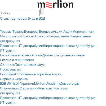
Стать партнером
Вход в B2B
Товары
Товары
Вендоры
Вендоры
Акции
Акции
Мероприятия
Мероприятия
Новости
Новости
Направления
Направления
Дистрибуция
Проектная
ИТ-дистрибуция
Широкопрофильная дистрибуция
ИТ-услуги
Сеть компьютерных клиник
Демонстрационные стенды
Ритейл и e-commerce
Ситилинк
Позитроника
Кактус
Производство
Бюрократ
Собственные торговые марки
Сервисы
Сервисы
B2B
API
EDI
Гарантия
Merlion Academy
Демостенды
О компании
О компании
Контакты
Контакты
Дистрибуция
Проектная
ИТ-дистрибуция
Широкопрофильная дистрибуция
ИТ-услуги