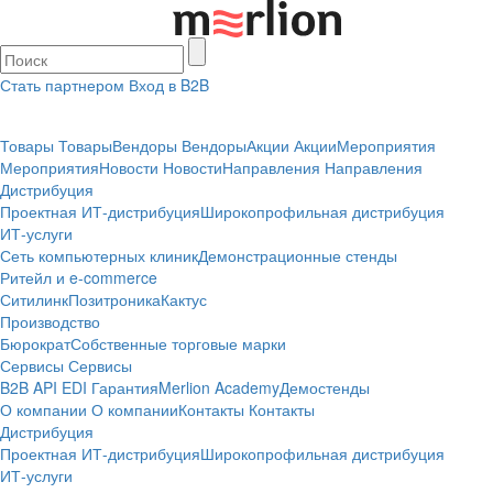
Стать партнером
Вход в B2B
Товары
Товары
Вендоры
Вендоры
Акции
Акции
Мероприятия
Мероприятия
Новости
Новости
Направления
Направления
Дистрибуция
Проектная
ИТ-дистрибуция
Широкопрофильная дистрибуция
ИТ-услуги
Сеть компьютерных клиник
Демонстрационные стенды
Ритейл и e-commerce
Ситилинк
Позитроника
Кактус
Производство
Бюрократ
Собственные торговые марки
Сервисы
Сервисы
B2B
API
EDI
Гарантия
Merlion Academy
Демостенды
О компании
О компании
Контакты
Контакты
Дистрибуция
Проектная
ИТ-дистрибуция
Широкопрофильная дистрибуция
ИТ-услуги