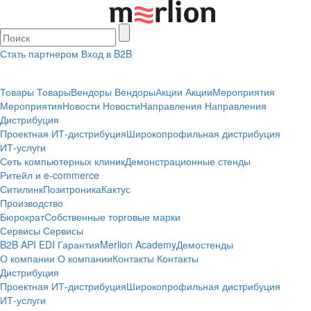
Стать партнером
Вход в B2B
Товары
Товары
Вендоры
Вендоры
Акции
Акции
Мероприятия
Мероприятия
Новости
Новости
Направления
Направления
Дистрибуция
Проектная
ИТ-дистрибуция
Широкопрофильная дистрибуция
ИТ-услуги
Сеть компьютерных клиник
Демонстрационные стенды
Ритейл и e-commerce
Ситилинк
Позитроника
Кактус
Производство
Бюрократ
Собственные торговые марки
Сервисы
Сервисы
B2B
API
EDI
Гарантия
Merlion Academy
Демостенды
О компании
О компании
Контакты
Контакты
Дистрибуция
Проектная
ИТ-дистрибуция
Широкопрофильная дистрибуция
ИТ-услуги