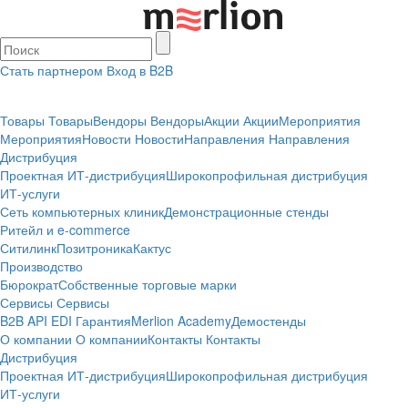
Стать партнером
Вход в B2B
Товары
Товары
Вендоры
Вендоры
Акции
Акции
Мероприятия
Мероприятия
Новости
Новости
Направления
Направления
Дистрибуция
Проектная
ИТ-дистрибуция
Широкопрофильная дистрибуция
ИТ-услуги
Сеть компьютерных клиник
Демонстрационные стенды
Ритейл и e-commerce
Ситилинк
Позитроника
Кактус
Производство
Бюрократ
Собственные торговые марки
Сервисы
Сервисы
B2B
API
EDI
Гарантия
Merlion Academy
Демостенды
О компании
О компании
Контакты
Контакты
Дистрибуция
Проектная
ИТ-дистрибуция
Широкопрофильная дистрибуция
ИТ-услуги