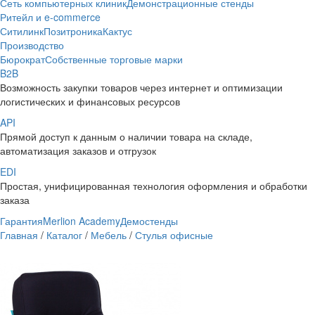
Сеть компьютерных клиник
Демонстрационные стенды
Ритейл и e-commerce
Ситилинк
Позитроника
Кактус
Производство
Бюрократ
Собственные торговые марки
B2B
Возможность закупки товаров через интернет и оптимизации
логистических и финансовых ресурсов
API
Прямой доступ к данным о наличии товара на складе,
автоматизация заказов и отгрузок
EDI
Простая, унифицированная технология оформления и обработки
заказа
Гарантия
Merlion Academy
Демостенды
Главная
/
Каталог
/
Мебель
/
Стулья офисные