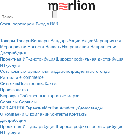
Стать партнером
Вход в B2B
Товары
Товары
Вендоры
Вендоры
Акции
Акции
Мероприятия
Мероприятия
Новости
Новости
Направления
Направления
Дистрибуция
Проектная
ИТ-дистрибуция
Широкопрофильная дистрибуция
ИТ-услуги
Сеть компьютерных клиник
Демонстрационные стенды
Ритейл и e-commerce
Ситилинк
Позитроника
Кактус
Производство
Бюрократ
Собственные торговые марки
Сервисы
Сервисы
B2B
API
EDI
Гарантия
Merlion Academy
Демостенды
О компании
О компании
Контакты
Контакты
Дистрибуция
Проектная
ИТ-дистрибуция
Широкопрофильная дистрибуция
ИТ-услуги