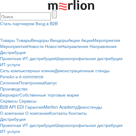
Стать партнером
Вход в B2B
Товары
Товары
Вендоры
Вендоры
Акции
Акции
Мероприятия
Мероприятия
Новости
Новости
Направления
Направления
Дистрибуция
Проектная
ИТ-дистрибуция
Широкопрофильная дистрибуция
ИТ-услуги
Сеть компьютерных клиник
Демонстрационные стенды
Ритейл и e-commerce
Ситилинк
Позитроника
Кактус
Производство
Бюрократ
Собственные торговые марки
Сервисы
Сервисы
B2B
API
EDI
Гарантия
Merlion Academy
Демостенды
О компании
О компании
Контакты
Контакты
Дистрибуция
Проектная
ИТ-дистрибуция
Широкопрофильная дистрибуция
ИТ-услуги